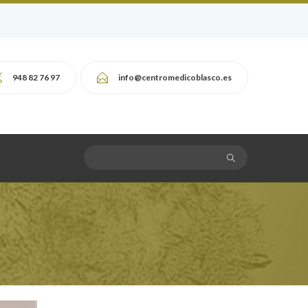
948 82 76 97
info@centromedicoblasco.es