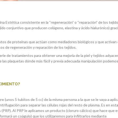
a Estética consistente en la “regeneración” o “reparación” de los tejid
ejido conjuntivo que producen colágeno, elastina y ácido hialurónico) graci
tos de proteínas que actúan como mediadores biológicos y que activan 
sos de regeneración y reparación de los tejidos.
rie de tratamientos para obtener una mejoría de la piel y tejidos adyace
 de las plaquetas dónde más fácil y previa adecuada manipulación podemo
CIMIENTO?
 (unos 5 tubitos de 5 cc) de la misma persona a la que se le vaya a aplica
rifugación para separar las células rojas del resto de plasma. Es en est
 (PRP). Al PRP le aplicamos un producto (cloruro cálcico) que hace que e
formará un coágulo) que los utilizaremos para infiltrarlos mediante