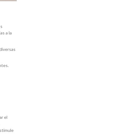
os
as a la
diversas
ntes.
s
r el
a
stimule