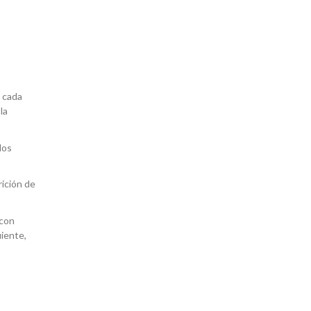
 cada
la
los
rición de
 con
uiente,