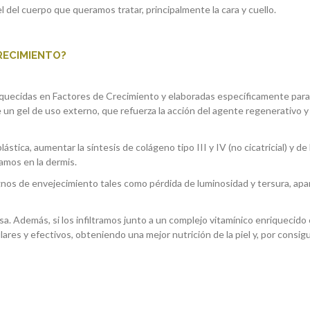
l del cuerpo que queramos tratar, principalmente la cara y cuello.
RECIMIENTO?
iquecidas en Factores de Crecimiento y elaboradas específicamente para
e un gel de uso externo, que refuerza la acción del agente regenerativo y 
ástica, aumentar la síntesis de colágeno tipo III y IV (no cicatricial) y de 
mos en la dermis.
gnos de envejecimiento tales como pérdida de luminosidad y tersura, apa
sa. Además, si los infiltramos junto a un complejo vitamínico enriquecido
ares y efectivos, obteniendo una mejor nutrición de la piel y, por consig